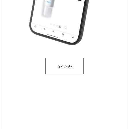
Nivea
فلتەر
-35%
تایبەت
دابەزاندن